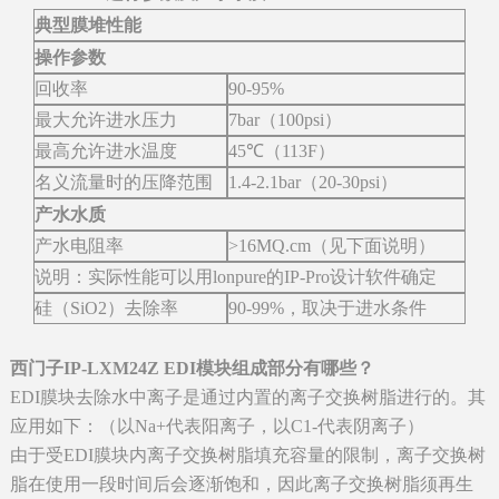
典型膜堆性能
操作参数
回收率
90-95%
最大允许进水压力
7bar（100psi）
最高允许进水温度
45℃（113F）
名义流量时的压降范围
1.4-2.1bar（20-30psi）
产水水质
产水电阻率
>16MQ.cm（见下面说明）
说明：实际性能可以用lonpure的IP-Pro设计软件确定
硅（SiO2）去除率
90-99%，取决于进水条件
西门子IP-LXM24Z EDI模块组成部分有哪些？
EDI膜块去除水中离子是通过内置的离子交换树脂进行的。其
应用如下：（以Na+代表阳离子，以C1-代表阴离子）
由于受EDI膜块内离子交换树脂填充容量的限制，离子交换树
脂在使用一段时间后会逐渐饱和，因此离子交换树脂须再生