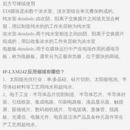
后方可继续使用
EDI膜块是由数个浓水室、淡水室组合单元叠加构成的。
纯水室-&mdash;-由在阴、阳离子交换膜片之间填充混合树
脂，用以制造纯水的的工作夹层称为纯水室
浓水室-&mdash;-两个纯水室相连之间由阴、阳离子交换膜片
组成的，用以收集浓水的工作夹层称为浓水室
电极板-&mdash;-用于在膜块运行中产生电场作用的通电导
板，称为电极板。通常分为正极和负极，位于膜块的两端。
IP-LXM24Z应用领域有哪些？
1、太阳能光伏行业：单/多晶硅、硅片切割、太阳能电池、半
导体硅材料等工艺用纯水和超纯水。
2、电子工业：半导体晶片切割制造、半导体芯片、半导体封
装、引线框架、集成电路、印刷电路板、液晶显示器、触摸
屏、眼镜镜片、数码相机镜片、导电玻璃、显像管、线路
板、光通信、电脑元件、电容器洁净产品及各种元器件等生
产工艺用超纯水。