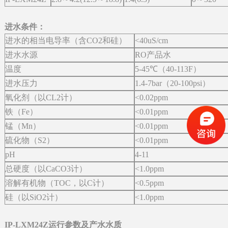
进水条件：
进水的相当电导率（含CO2和硅）
<40uS/cm
进水水源
RO产品水
温度
5-45℃（40-113F）
进水压力
1.4-7bar（20-100psi）
氧化剂（以CL2计）
<0.02ppm
铁（Fe）
<0.01ppm
锰（Mn）
<0.01ppm
硫化物（S2）
<0.01ppm
pH
4-11
总硬度（以CaCO3计）
<1.0ppm
溶解有机物（TOC，以C计）
<0.5ppm
硅（以SiO2计）
<1.0ppm
IP-LXM24Z运行参数及产水水质