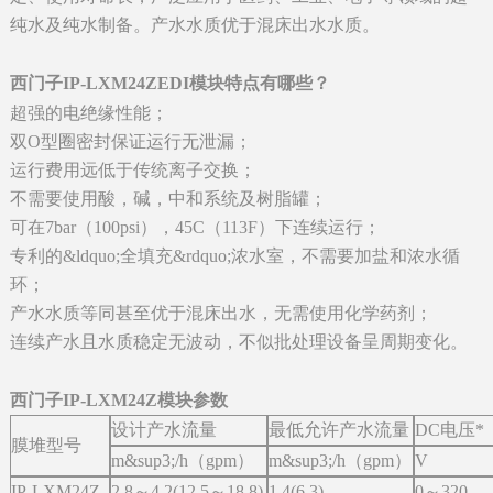
纯水及纯水制备。产水水质优于混床出水水质。
西门子IP-LXM24ZEDI模块特点有哪些？
超强的电绝缘性能；
双O型圈密封保证运行无泄漏；
运行费用远低于传统离子交换；
不需要使用酸，碱，中和系统及树脂罐；
可在7bar（100psi），45C（113F）下连续运行；
专利的&ldquo;全填充&rdquo;浓水室，不需要加盐和浓水循
环；
产水水质等同甚至优于混床出水，无需使用化学药剂；
连续产水且水质稳定无波动，不似批处理设备呈周期变化。
西门子IP-LXM24Z模块参数
设计产水流量
最低允许产水流量
DC电压*
膜堆型号
m&sup3;/h（gpm）
m&sup3;/h（gpm）
V
IP-LXM24Z
2.8～4.2(12.5～18.8)
1.4(6.3)
0～320