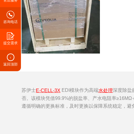
售后服务
咨询电话
提交需求
↑
返回顶部
苏伊士
EDI模块作为高端
深度除盐
E-CELL-3X
水处理
否。该模块凭借99.9%的脱盐率、产水电阻率≥16
遵循明确的更换标准，及时更换以保障系统稳定，避