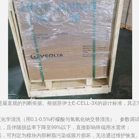
的判断依据。根据苏伊士E-CELL-3X的设计标准，其正常产水电阻
范化学清洗（用0.1-0.5%柠檬酸与氢氧化钠交替清洗）、参数调试
m以上，且伴随脱盐率下降至99%以下，直接影响终端用水需求；
后，可判定为模块内部树脂污染或膜片损坏，无法通过维护恢复