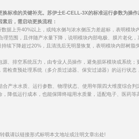
的关键补充。苏伊士E-CELL-3X的标准运行参数为操作压力0.
因素后，需启动更换流程：
行数据上升40%以上，或纯水侧与浓水侧压力差超标，表明模块
节在合理范围，且伴随产水量下降，说明模块内部电极、膜片老化
量持续下降超过20%，且清洗后无明显恢复，表明模块内部树脂
电源、排空系统压力，由专业人员操作，避免损坏模块或系统；
，需检查预处理系统（多介质过滤器、保安过滤器）的运行状态
标准，需结合产水水质、运行参数、物理状态、使用年限四大维度综
命，降低运行成本，也能保障终端用水质量，适配电子、医药等
/)原创首发，转载请以链接形式标明本文地址或注明文章出处!