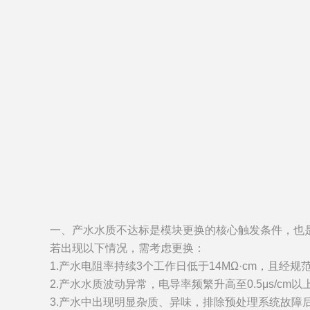
一、产水水质不达标是模块更换的核心触发条件，也是最直观
若出现以下情况，需考虑更换：
1.产水电阻率持续3个工作日低于14MΩ·cm，且经规
2.产水水质波动异常，电导率频繁升高至0.5μs/c
3.产水中出现明显杂质、异味，排除预处理系统故障