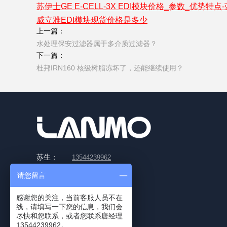
苏伊士GE E-CELL-3X EDI模块价格_参数_优势特点
威立雅EDI模块现货价格是多少
上一篇：
水处理保安过滤器属于多介质过滤器？
下一篇：
杜邦IRN160 核级树脂冻坏了，还能继续使用？
苏生：
13544239962
售前咨询：
13544239962
请您留言
投诉建议：
13544219962
感谢您的关注，当前客服人员不在
QQ：
2439453915
线，请填写一下您的信息，我们会
尽快和您联系，或者您联系唐经理
邮箱：
hugo@ilanmo.cn
13544239962。