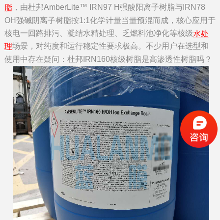
，由杜邦AmberLite™ IRN97 H强酸阳离子树脂与IRN78
脂
OH强碱阴离子树脂按1:1化学计量当量预混而成，核心应用于
核电一回路排污、凝结水精处理、乏燃料池净化等核级
水处
场景，对纯度和运行稳定性要求极高。不少用户在选型和
理
使用中存在疑问：杜邦IRN160核级树脂是高渗透性树脂吗？