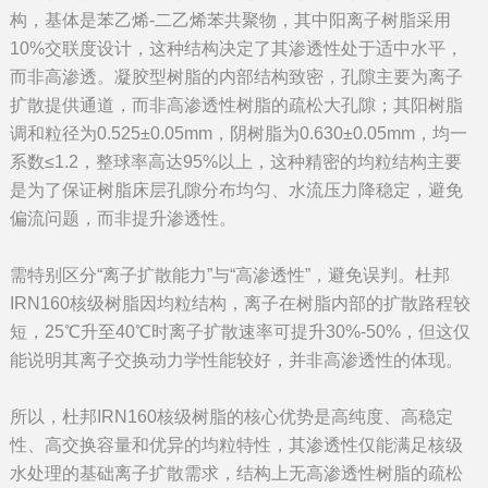
构，基体是苯乙烯-二乙烯苯共聚物，其中阳离子树脂采用
10%交联度设计，这种结构决定了其渗透性处于适中水平，
而非高渗透。凝胶型树脂的内部结构致密，孔隙主要为离子
扩散提供通道，而非高渗透性树脂的疏松大孔隙；其阳树脂
调和粒径为0.525±0.05mm，阴树脂为0.630±0.05mm，均一
系数≤1.2，整球率高达95%以上，这种精密的均粒结构主要
是为了保证树脂床层孔隙分布均匀、水流压力降稳定，避免
偏流问题，而非提升渗透性。
需特别区分“离子扩散能力”与“高渗透性”，避免误判。杜邦
IRN160核级树脂因均粒结构，离子在树脂内部的扩散路程较
短，25℃升至40℃时离子扩散速率可提升30%-50%，但这仅
能说明其离子交换动力学性能较好，并非高渗透性的体现。
所以，杜邦IRN160核级树脂的核心优势是高纯度、高稳定
性、高交换容量和优异的均粒特性，其渗透性仅能满足核级
水处理的基础离子扩散需求，结构上无高渗透性树脂的疏松